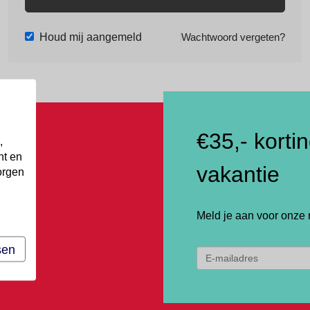
Houd mij aangemeld
Wachtwoord vergeten?
€35,- korti
,
nt en
vakantie
orgen
Meld je aan voor onze 
sen