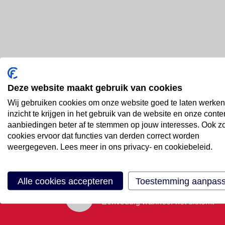
Deze website maakt gebruik van cookies
Bel ons
Wij gebruiken cookies om onze website goed te laten werken
088 66 55 999
inzicht te krijgen in het gebruik van de website en onze conte
aanbiedingen beter af te stemmen op jouw interesses. Ook z
cookies ervoor dat functies van derden correct worden
Mail ons
weergegeven. Lees meer in ons privacy- en cookiebeleid.
Stuur email
Alle cookies accepteren
Toestemming aanpas
Maak een afspraak
Eenvoudig wanneer het uitkomt