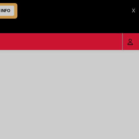
X
 INFO