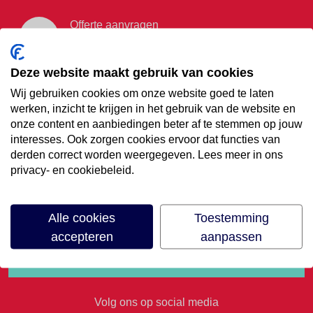
Offerte aanvragen
Vraag offerte aan
Deze website maakt gebruik van cookies
Wij gebruiken cookies om onze website goed te laten
€35,- korting op je
werken, inzicht te krijgen in het gebruik van de website en
onze content en aanbiedingen beter af te stemmen op jouw
volgende vakantie
interesses. Ook zorgen cookies ervoor dat functies van
derden correct worden weergegeven. Lees meer in ons
privacy- en cookiebeleid.
Meld je aan voor onze nieuwsbrief
Alle cookies
Toestemming
accepteren
aanpassen
Volg ons op social media