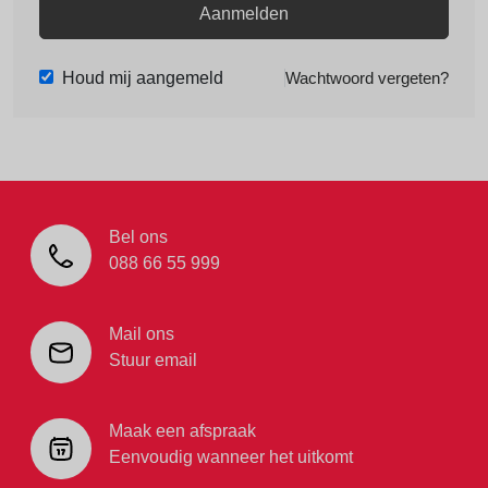
Aanmelden
Houd mij aangemeld
Wachtwoord vergeten?
Bel ons
088 66 55 999
Mail ons
Stuur email
Maak een afspraak
Eenvoudig wanneer het uitkomt