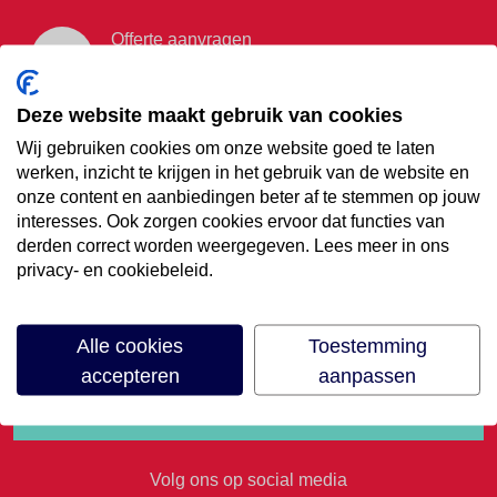
Offerte aanvragen
Vraag offerte aan
Deze website maakt gebruik van cookies
Wij gebruiken cookies om onze website goed te laten
€35,- korting op je
werken, inzicht te krijgen in het gebruik van de website en
onze content en aanbiedingen beter af te stemmen op jouw
volgende vakantie
interesses. Ook zorgen cookies ervoor dat functies van
derden correct worden weergegeven. Lees meer in ons
privacy- en cookiebeleid.
Meld je aan voor onze nieuwsbrief
Alle cookies
Toestemming
accepteren
aanpassen
Volg ons op social media