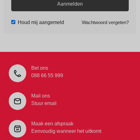
Aanmelden
Houd mij aangemeld
Wachtwoord vergeten?
Bel ons
088 66 55 999
Mail ons
Stuur email
Maak een afspraak
Eenvoudig wanneer het uitkomt