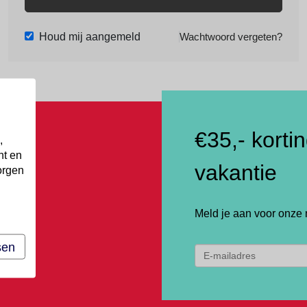
Houd mij aangemeld
Wachtwoord vergeten?
€35,- korti
,
nt en
vakantie
orgen
Meld je aan voor onze 
sen