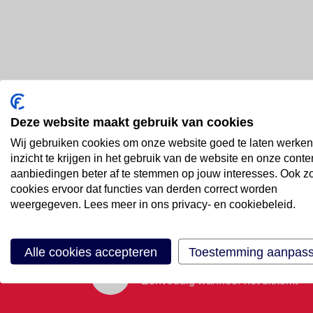
Deze website maakt gebruik van cookies
Bel ons
Wij gebruiken cookies om onze website goed te laten werken
088 66 55 999
inzicht te krijgen in het gebruik van de website en onze conte
aanbiedingen beter af te stemmen op jouw interesses. Ook z
cookies ervoor dat functies van derden correct worden
Mail ons
weergegeven. Lees meer in ons privacy- en cookiebeleid.
Stuur email
Alle cookies accepteren
Toestemming aanpas
Maak een afspraak
Eenvoudig wanneer het uitkomt