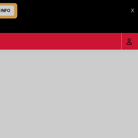
X
 INFO