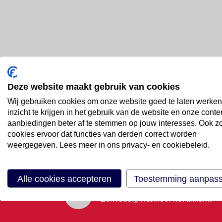
Deze website maakt gebruik van cookies
Bel ons
Wij gebruiken cookies om onze website goed te laten werken
088 66 55 999
inzicht te krijgen in het gebruik van de website en onze conte
aanbiedingen beter af te stemmen op jouw interesses. Ook z
cookies ervoor dat functies van derden correct worden
Mail ons
weergegeven. Lees meer in ons privacy- en cookiebeleid.
Stuur email
Alle cookies accepteren
Toestemming aanpas
Maak een afspraak
Eenvoudig wanneer het uitkomt