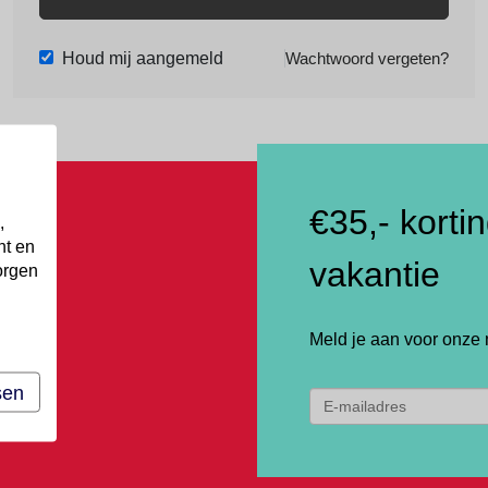
Houd mij aangemeld
Wachtwoord vergeten?
€35,- korti
,
nt en
vakantie
orgen
Meld je aan voor onze 
sen