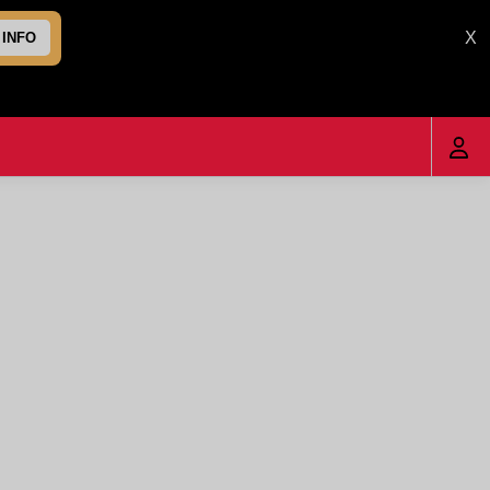
X
 INFO