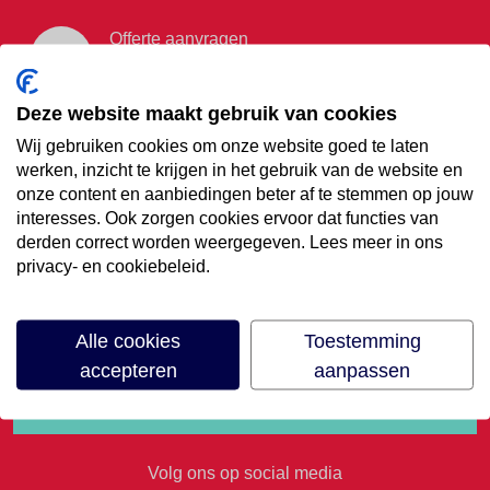
Offerte aanvragen
Vraag offerte aan
Deze website maakt gebruik van cookies
Wij gebruiken cookies om onze website goed te laten
€35,- korting op je
werken, inzicht te krijgen in het gebruik van de website en
onze content en aanbiedingen beter af te stemmen op jouw
volgende vakantie
interesses. Ook zorgen cookies ervoor dat functies van
derden correct worden weergegeven. Lees meer in ons
privacy- en cookiebeleid.
Meld je aan voor onze nieuwsbrief
Alle cookies
Toestemming
accepteren
aanpassen
Volg ons op social media