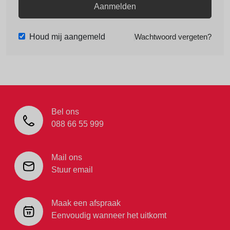
Aanmelden
Houd mij aangemeld
Wachtwoord vergeten?
Bel ons
088 66 55 999
Mail ons
Stuur email
Maak een afspraak
Eenvoudig wanneer het uitkomt