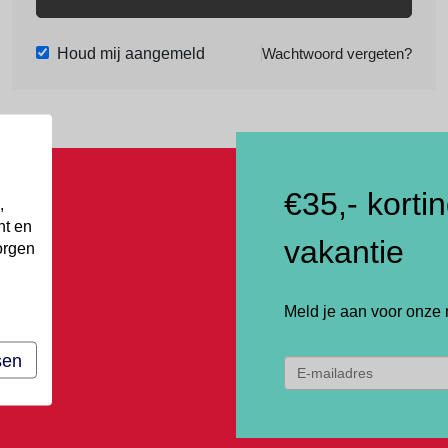
Houd mij aangemeld
Wachtwoord vergeten?
€35,- korti
,
nt en
vakantie
orgen
Meld je aan voor onze 
sen