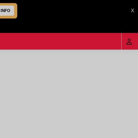
X
 INFO