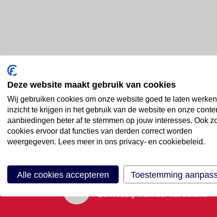
Deze website maakt gebruik van cookies
Bel ons
Wij gebruiken cookies om onze website goed te laten werken
088 66 55 999
inzicht te krijgen in het gebruik van de website en onze conte
aanbiedingen beter af te stemmen op jouw interesses. Ook z
cookies ervoor dat functies van derden correct worden
Mail ons
weergegeven. Lees meer in ons privacy- en cookiebeleid.
Stuur email
Alle cookies accepteren
Toestemming aanpas
Maak een afspraak
Eenvoudig wanneer het uitkomt