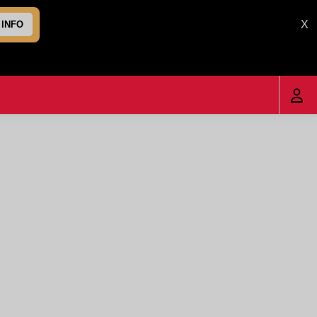
X
 INFO