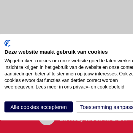
Deze website maakt gebruik van cookies
Bel ons
Wij gebruiken cookies om onze website goed te laten werken
088 66 55 999
inzicht te krijgen in het gebruik van de website en onze conte
aanbiedingen beter af te stemmen op jouw interesses. Ook z
cookies ervoor dat functies van derden correct worden
Mail ons
weergegeven. Lees meer in ons privacy- en cookiebeleid.
Stuur email
Alle cookies accepteren
Toestemming aanpas
Maak een afspraak
Eenvoudig wanneer het uitkomt