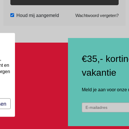
Houd mij aangemeld
Wachtwoord vergeten?
€35,- korti
,
nt en
vakantie
orgen
Meld je aan voor onze 
sen