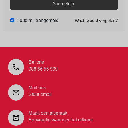
Aanmelden
Houd mij aangemeld
Wachtwoord vergeten?
Bel ons
088 66 55 999
Mail ons
Stuur email
Maak een afspraak
Eenvoudig wanneer het uitkomt