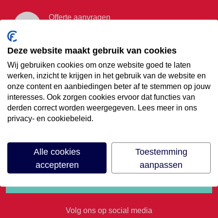
Offerte aanvragen
Vraag offerte aan
Deze website maakt gebruik van cookies
Wij gebruiken cookies om onze website goed te laten
€35,- korting op je
werken, inzicht te krijgen in het gebruik van de website en
onze content en aanbiedingen beter af te stemmen op jouw
volgende vakantie
interesses. Ook zorgen cookies ervoor dat functies van
derden correct worden weergegeven. Lees meer in ons
privacy- en cookiebeleid.
Meld je aan voor onze nieuwsbrief
Alle cookies
Toestemming
accepteren
aanpassen
Volg ons op social media