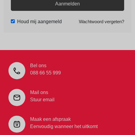
Aanmelden
Houd mij aangemeld
Wachtwoord vergeten?
Bel ons
088 66 55 999
Mail ons
Stuur email
Maak een afspraak
Eenvoudig wanneer het uitkomt