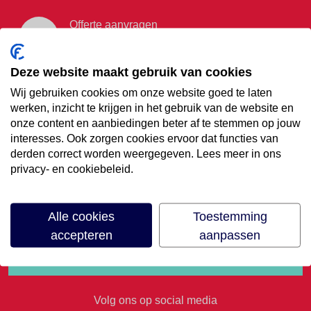
Offerte aanvragen
Vraag offerte aan
Deze website maakt gebruik van cookies
Wij gebruiken cookies om onze website goed te laten
€35,- korting op je
werken, inzicht te krijgen in het gebruik van de website en
onze content en aanbiedingen beter af te stemmen op jouw
volgende vakantie
interesses. Ook zorgen cookies ervoor dat functies van
derden correct worden weergegeven. Lees meer in ons
privacy- en cookiebeleid.
Meld je aan voor onze nieuwsbrief
Alle cookies
Toestemming
accepteren
aanpassen
Volg ons op social media