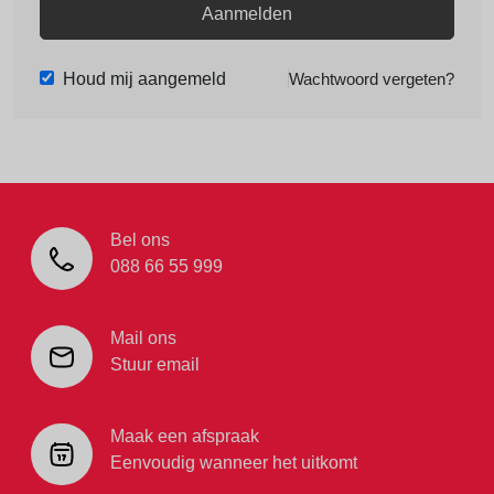
Aanmelden
Houd mij aangemeld
Wachtwoord vergeten?
Bel ons
088 66 55 999
Mail ons
Stuur email
Maak een afspraak
Eenvoudig wanneer het uitkomt