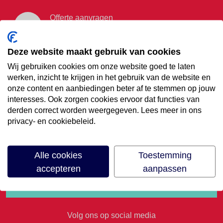
Offerte aanvragen
Vraag offerte aan
Deze website maakt gebruik van cookies
Wij gebruiken cookies om onze website goed te laten
€35,- korting op je
werken, inzicht te krijgen in het gebruik van de website en
onze content en aanbiedingen beter af te stemmen op jouw
volgende vakantie
interesses. Ook zorgen cookies ervoor dat functies van
derden correct worden weergegeven. Lees meer in ons
privacy- en cookiebeleid.
Meld je aan voor onze nieuwsbrief
Alle cookies
Toestemming
accepteren
aanpassen
Volg ons op social media