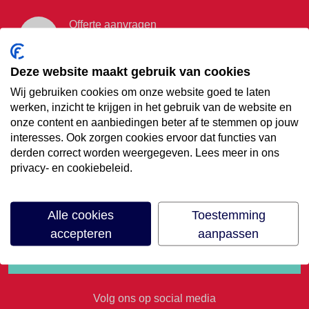
Offerte aanvragen
Vraag offerte aan
Deze website maakt gebruik van cookies
Wij gebruiken cookies om onze website goed te laten
€35,- korting op je
werken, inzicht te krijgen in het gebruik van de website en
onze content en aanbiedingen beter af te stemmen op jouw
volgende vakantie
interesses. Ook zorgen cookies ervoor dat functies van
derden correct worden weergegeven. Lees meer in ons
privacy- en cookiebeleid.
Meld je aan voor onze nieuwsbrief
Alle cookies
Toestemming
accepteren
aanpassen
Volg ons op social media