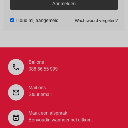
Aanmelden
Houd mij aangemeld
Wachtwoord vergeten?
Bel ons
088 66 55 999
Mail ons
Stuur email
Maak een afspraak
Eenvoudig wanneer het uitkomt