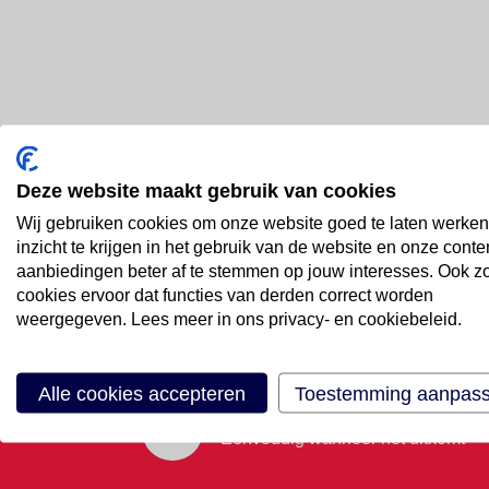
Deze website maakt gebruik van cookies
Bel ons
Wij gebruiken cookies om onze website goed te laten werken
088 66 55 999
inzicht te krijgen in het gebruik van de website en onze conte
aanbiedingen beter af te stemmen op jouw interesses. Ook z
cookies ervoor dat functies van derden correct worden
Mail ons
weergegeven. Lees meer in ons privacy- en cookiebeleid.
Stuur email
Alle cookies accepteren
Toestemming aanpas
Maak een afspraak
Eenvoudig wanneer het uitkomt