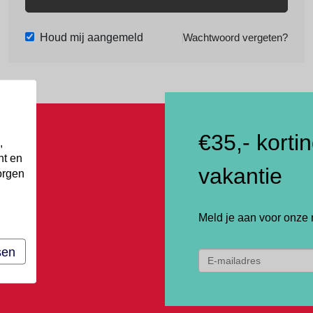
Houd mij aangemeld
Wachtwoord vergeten?
€35,- korti
,
nt en
vakantie
orgen
Meld je aan voor onze 
sen