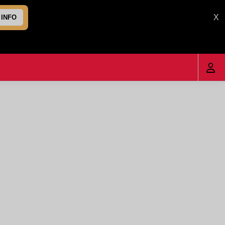
X
 INFO