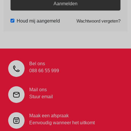
Aanmelden
Houd mij aangemeld
Wachtwoord vergeten?
Bel ons
088 66 55 999
Mail ons
Stuur email
Maak een afspraak
Eenvoudig wanneer het uitkomt