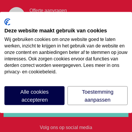
Offerte aanvragen
Vraag offerte aan
Deze website maakt gebruik van cookies
Wij gebruiken cookies om onze website goed te laten
€35,- korting op je
werken, inzicht te krijgen in het gebruik van de website en
onze content en aanbiedingen beter af te stemmen op jouw
volgende vakantie
interesses. Ook zorgen cookies ervoor dat functies van
derden correct worden weergegeven. Lees meer in ons
privacy- en cookiebeleid.
Meld je aan voor onze nieuwsbrief
Alle cookies
Toestemming
accepteren
aanpassen
Volg ons op social media