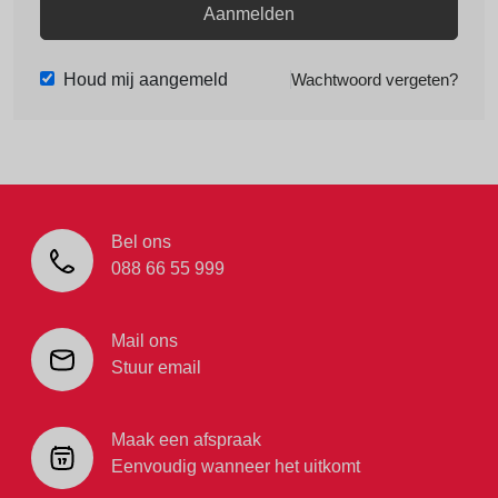
Aanmelden
Houd mij aangemeld
Wachtwoord vergeten?
Bel ons
088 66 55 999
Mail ons
Stuur email
Maak een afspraak
Eenvoudig wanneer het uitkomt