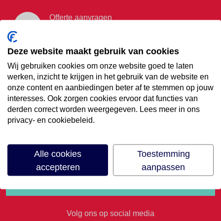
Offerte aanvragen
Vraag offerte aan
Deze website maakt gebruik van cookies
Wij gebruiken cookies om onze website goed te laten
€35,- korting op je
werken, inzicht te krijgen in het gebruik van de website en
onze content en aanbiedingen beter af te stemmen op jouw
volgende vakantie
interesses. Ook zorgen cookies ervoor dat functies van
derden correct worden weergegeven. Lees meer in ons
privacy- en cookiebeleid.
Meld je aan voor onze nieuwsbrief
Alle cookies
Toestemming
accepteren
aanpassen
Volg ons op social media