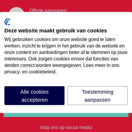
Offerte aanvragen
Vraag offerte aan
Deze website maakt gebruik van cookies
Wij gebruiken cookies om onze website goed te laten
€35,- korting op je
werken, inzicht te krijgen in het gebruik van de website en
onze content en aanbiedingen beter af te stemmen op jouw
volgende vakantie
interesses. Ook zorgen cookies ervoor dat functies van
derden correct worden weergegeven. Lees meer in ons
privacy- en cookiebeleid.
Meld je aan voor onze nieuwsbrief
Alle cookies
Toestemming
accepteren
aanpassen
Volg ons op social media