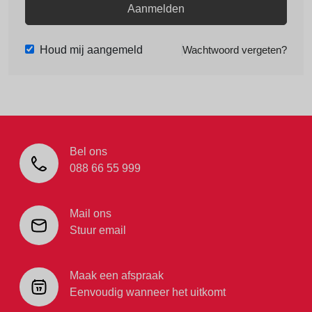
Aanmelden
Houd mij aangemeld
Wachtwoord vergeten?
Bel ons
088 66 55 999
Mail ons
Stuur email
Maak een afspraak
Eenvoudig wanneer het uitkomt