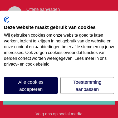
Offerte aanvragen
Vraag offerte aan
Deze website maakt gebruik van cookies
Wij gebruiken cookies om onze website goed te laten
€35,- korting op je
werken, inzicht te krijgen in het gebruik van de website en
onze content en aanbiedingen beter af te stemmen op jouw
volgende vakantie
interesses. Ook zorgen cookies ervoor dat functies van
derden correct worden weergegeven. Lees meer in ons
privacy- en cookiebeleid.
Meld je aan voor onze nieuwsbrief
Alle cookies
Toestemming
accepteren
aanpassen
Volg ons op social media