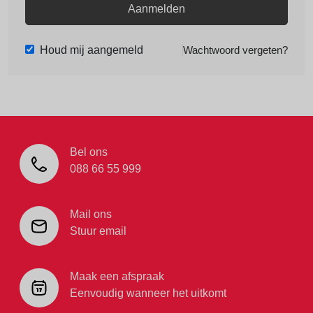
Aanmelden
Houd mij aangemeld
Wachtwoord vergeten?
Bel ons
088 66 55 999
Mail ons
Stuur email
Maak een afspraak
Eenvoudig wanneer het uitkomt