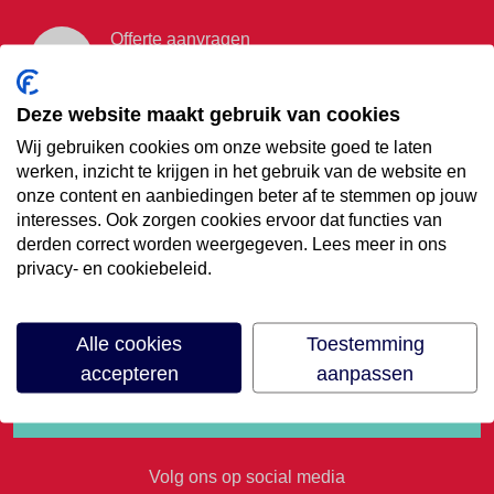
Offerte aanvragen
Vraag offerte aan
Deze website maakt gebruik van cookies
Wij gebruiken cookies om onze website goed te laten
€35,- korting op je
werken, inzicht te krijgen in het gebruik van de website en
onze content en aanbiedingen beter af te stemmen op jouw
volgende vakantie
interesses. Ook zorgen cookies ervoor dat functies van
derden correct worden weergegeven. Lees meer in ons
privacy- en cookiebeleid.
Meld je aan voor onze nieuwsbrief
Alle cookies
Toestemming
accepteren
aanpassen
Volg ons op social media