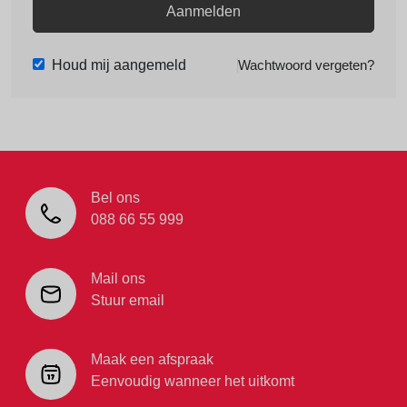
Aanmelden
Houd mij aangemeld
Wachtwoord vergeten?
Bel ons
088 66 55 999
Mail ons
Stuur email
Maak een afspraak
Eenvoudig wanneer het uitkomt