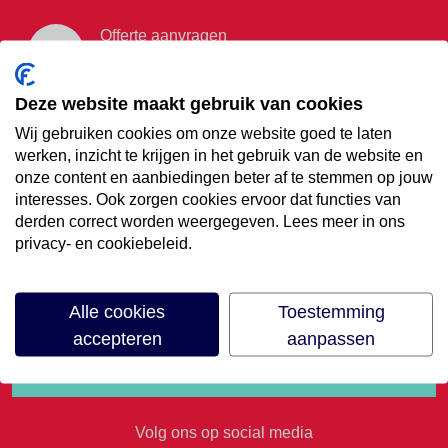
Offerte aanvragen
Vraag offerte aan
Deze website maakt gebruik van cookies
Wij gebruiken cookies om onze website goed te laten
€35,- korting op je
werken, inzicht te krijgen in het gebruik van de website en
onze content en aanbiedingen beter af te stemmen op jouw
volgende vakantie
interesses. Ook zorgen cookies ervoor dat functies van
derden correct worden weergegeven. Lees meer in ons
privacy- en cookiebeleid.
Meld je aan voor onze nieuwsbrief
Alle cookies
Toestemming
accepteren
aanpassen
Volg ons op social media