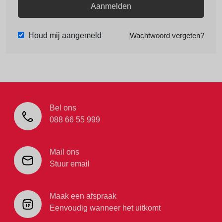
Aanmelden
Houd mij aangemeld
Wachtwoord vergeten?
Bel ons
088 66 55 999
Mail ons
Stuur email
Maak een afspraak
Eenvoudig wanneer het uitkomt