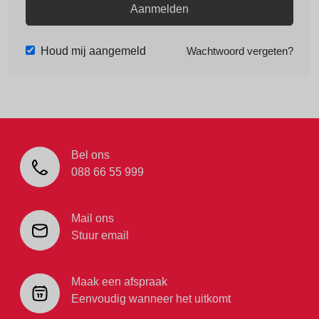
Aanmelden
Houd mij aangemeld
Wachtwoord vergeten?
Bel ons
088 66 55 999
Mail ons
Stuur email
Maak een afspraak
Eenvoudig wanneer het uitkomt