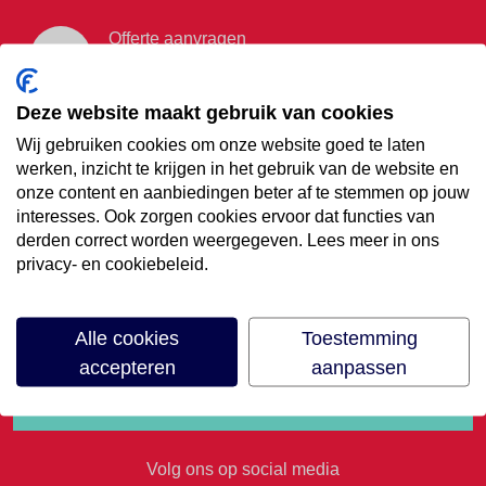
Offerte aanvragen
Vraag offerte aan
Deze website maakt gebruik van cookies
Wij gebruiken cookies om onze website goed te laten
€35,- korting op je
werken, inzicht te krijgen in het gebruik van de website en
onze content en aanbiedingen beter af te stemmen op jouw
volgende vakantie
interesses. Ook zorgen cookies ervoor dat functies van
derden correct worden weergegeven. Lees meer in ons
privacy- en cookiebeleid.
Meld je aan voor onze nieuwsbrief
Alle cookies
Toestemming
accepteren
aanpassen
Volg ons op social media