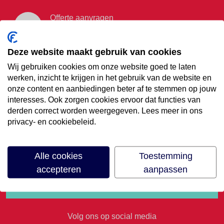
Offerte aanvragen
Vraag offerte aan
Deze website maakt gebruik van cookies
Wij gebruiken cookies om onze website goed te laten
€35,- korting op je
werken, inzicht te krijgen in het gebruik van de website en
onze content en aanbiedingen beter af te stemmen op jouw
volgende vakantie
interesses. Ook zorgen cookies ervoor dat functies van
derden correct worden weergegeven. Lees meer in ons
privacy- en cookiebeleid.
Meld je aan voor onze nieuwsbrief
Alle cookies
Toestemming
accepteren
aanpassen
Volg ons op social media