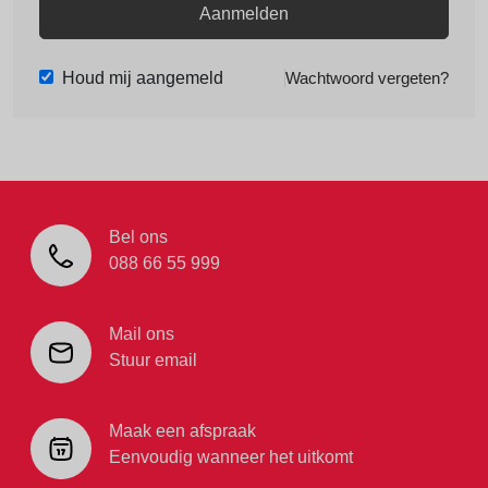
Aanmelden
Houd mij aangemeld
Wachtwoord vergeten?
Bel ons
088 66 55 999
Mail ons
Stuur email
Maak een afspraak
Eenvoudig wanneer het uitkomt