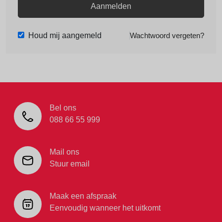
Aanmelden
Houd mij aangemeld
Wachtwoord vergeten?
Bel ons
088 66 55 999
Mail ons
Stuur email
Maak een afspraak
Eenvoudig wanneer het uitkomt