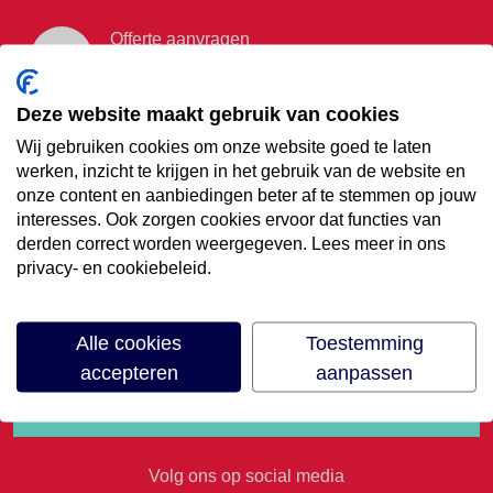
Offerte aanvragen
Vraag offerte aan
Deze website maakt gebruik van cookies
Wij gebruiken cookies om onze website goed te laten
€35,- korting op je
werken, inzicht te krijgen in het gebruik van de website en
onze content en aanbiedingen beter af te stemmen op jouw
volgende vakantie
interesses. Ook zorgen cookies ervoor dat functies van
derden correct worden weergegeven. Lees meer in ons
privacy- en cookiebeleid.
Meld je aan voor onze nieuwsbrief
Alle cookies
Toestemming
accepteren
aanpassen
Volg ons op social media