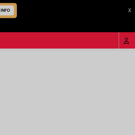
X
 INFO