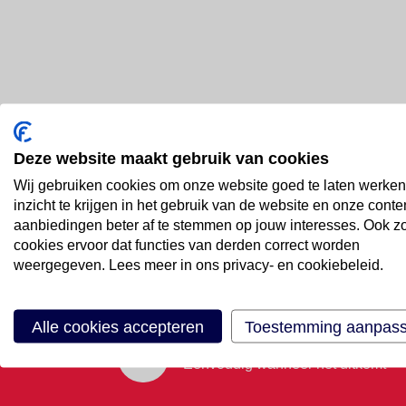
Deze website maakt gebruik van cookies
Bel ons
Wij gebruiken cookies om onze website goed te laten werken
088 66 55 999
inzicht te krijgen in het gebruik van de website en onze conte
aanbiedingen beter af te stemmen op jouw interesses. Ook z
cookies ervoor dat functies van derden correct worden
Mail ons
weergegeven. Lees meer in ons privacy- en cookiebeleid.
Stuur email
Alle cookies accepteren
Toestemming aanpas
Maak een afspraak
Eenvoudig wanneer het uitkomt