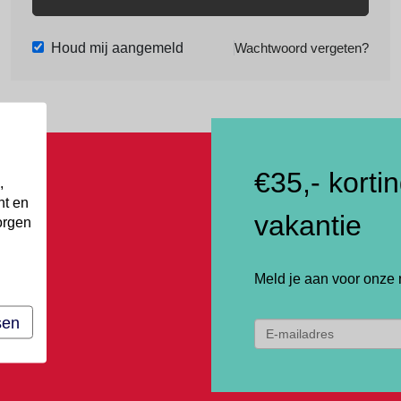
Houd mij aangemeld
Wachtwoord vergeten?
€35,- korti
,
nt en
vakantie
orgen
Meld je aan voor onze 
sen