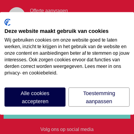
Offerte aanvragen
Vraag offerte aan
Deze website maakt gebruik van cookies
Wij gebruiken cookies om onze website goed te laten
€35,- korting op je
werken, inzicht te krijgen in het gebruik van de website en
onze content en aanbiedingen beter af te stemmen op jouw
volgende vakantie
interesses. Ook zorgen cookies ervoor dat functies van
derden correct worden weergegeven. Lees meer in ons
privacy- en cookiebeleid.
Meld je aan voor onze nieuwsbrief
Alle cookies
Toestemming
accepteren
aanpassen
Volg ons op social media