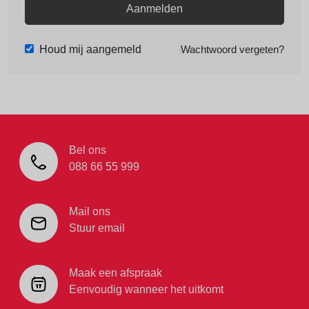
Aanmelden
Houd mij aangemeld
Wachtwoord vergeten?
Bel ons
088 66 55 999
Mail ons
Stuur email
Maak een afspraak
Eenvoudig wanneer het uitkomt