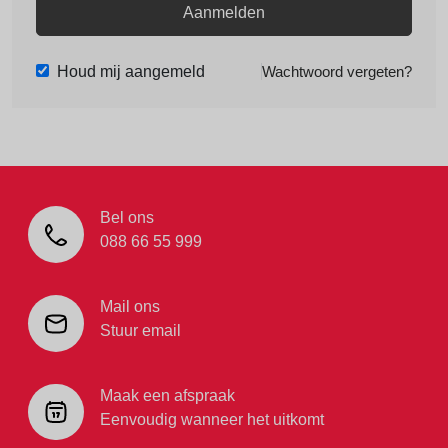
Aanmelden
Houd mij aangemeld
Wachtwoord vergeten?
Bel ons
088 66 55 999
Mail ons
Stuur email
Maak een afspraak
Eenvoudig wanneer het uitkomt