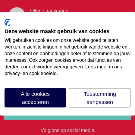
Offerte aanvragen
Vraag offerte aan
Deze website maakt gebruik van cookies
Wij gebruiken cookies om onze website goed te laten
€35,- korting op je
werken, inzicht te krijgen in het gebruik van de website en
onze content en aanbiedingen beter af te stemmen op jouw
volgende vakantie
interesses. Ook zorgen cookies ervoor dat functies van
derden correct worden weergegeven. Lees meer in ons
privacy- en cookiebeleid.
Meld je aan voor onze nieuwsbrief
Alle cookies
Toestemming
accepteren
aanpassen
Volg ons op social media