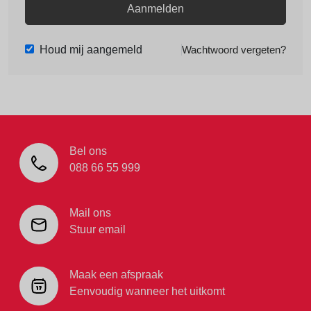
Aanmelden
Houd mij aangemeld
Wachtwoord vergeten?
Bel ons
088 66 55 999
Mail ons
Stuur email
Maak een afspraak
Eenvoudig wanneer het uitkomt