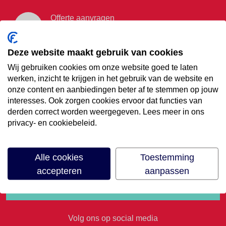
Offerte aanvragen
Vraag offerte aan
Deze website maakt gebruik van cookies
Wij gebruiken cookies om onze website goed te laten
€35,- korting op je
werken, inzicht te krijgen in het gebruik van de website en
onze content en aanbiedingen beter af te stemmen op jouw
volgende vakantie
interesses. Ook zorgen cookies ervoor dat functies van
derden correct worden weergegeven. Lees meer in ons
privacy- en cookiebeleid.
Meld je aan voor onze nieuwsbrief
Alle cookies
Toestemming
accepteren
aanpassen
Volg ons op social media