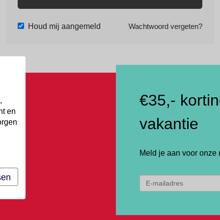
Houd mij aangemeld
Wachtwoord vergeten?
€35,- korti
,
nt en
vakantie
orgen
Meld je aan voor onze 
sen