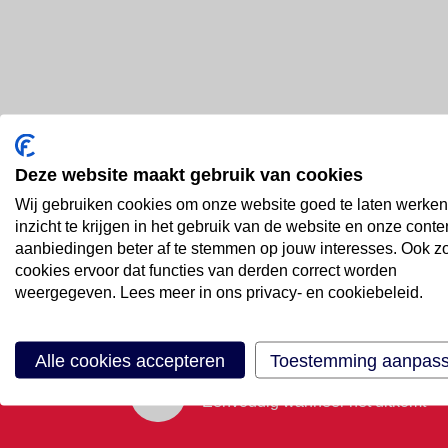
Deze website maakt gebruik van cookies
Bel ons
Wij gebruiken cookies om onze website goed te laten werken
088 66 55 999
inzicht te krijgen in het gebruik van de website en onze conte
aanbiedingen beter af te stemmen op jouw interesses. Ook z
cookies ervoor dat functies van derden correct worden
Mail ons
weergegeven. Lees meer in ons privacy- en cookiebeleid.
Stuur email
Alle cookies accepteren
Toestemming aanpas
Maak een afspraak
Eenvoudig wanneer het uitkomt