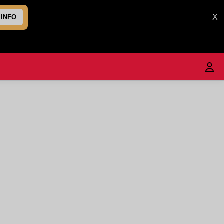
X
 INFO