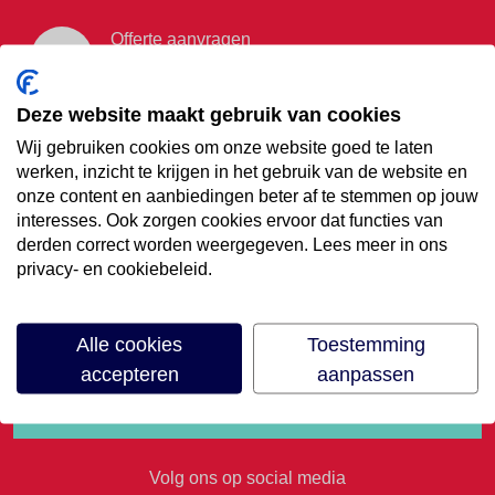
Offerte aanvragen
Vraag offerte aan
Deze website maakt gebruik van cookies
Wij gebruiken cookies om onze website goed te laten
€35,- korting op je
werken, inzicht te krijgen in het gebruik van de website en
onze content en aanbiedingen beter af te stemmen op jouw
volgende vakantie
interesses. Ook zorgen cookies ervoor dat functies van
derden correct worden weergegeven. Lees meer in ons
privacy- en cookiebeleid.
Meld je aan voor onze nieuwsbrief
Alle cookies
Toestemming
accepteren
aanpassen
Volg ons op social media