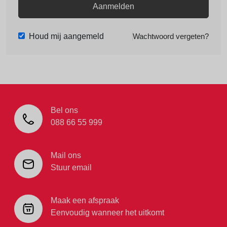
Aanmelden
Houd mij aangemeld
Wachtwoord vergeten?
Bel ons
088 66 55 999
Mail ons
Stuur email
Maak een afspraak
Eenvoudig wanneer het uitkomt