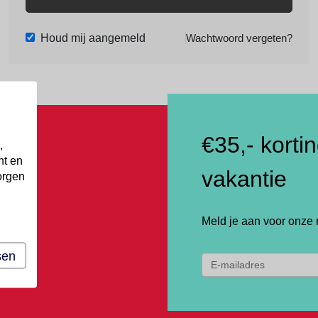
Houd mij aangemeld
Wachtwoord vergeten?
€35,- korti
,
nt en
vakantie
orgen
Meld je aan voor onze 
sen