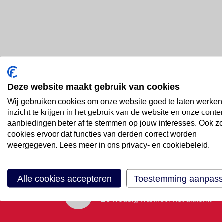
Deze website maakt gebruik van cookies
Bel ons
Wij gebruiken cookies om onze website goed te laten werken
088 66 55 999
inzicht te krijgen in het gebruik van de website en onze conte
aanbiedingen beter af te stemmen op jouw interesses. Ook z
cookies ervoor dat functies van derden correct worden
Mail ons
weergegeven. Lees meer in ons privacy- en cookiebeleid.
Stuur email
Alle cookies accepteren
Toestemming aanpas
Maak een afspraak
Eenvoudig wanneer het uitkomt