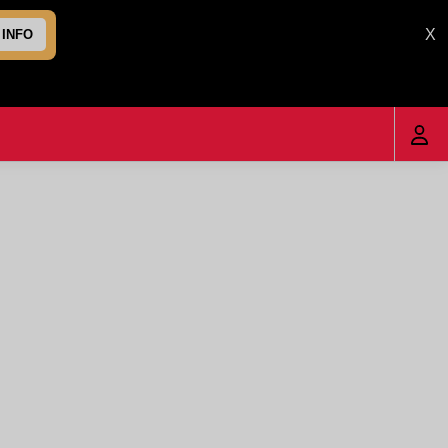
X
 INFO