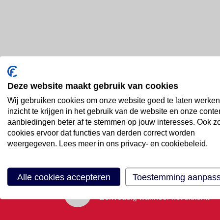
Deze website maakt gebruik van cookies
Bel ons
Wij gebruiken cookies om onze website goed te laten werken
088 66 55 999
inzicht te krijgen in het gebruik van de website en onze conte
aanbiedingen beter af te stemmen op jouw interesses. Ook z
cookies ervoor dat functies van derden correct worden
Mail ons
weergegeven. Lees meer in ons privacy- en cookiebeleid.
Stuur email
Alle cookies accepteren
Toestemming aanpas
Maak een afspraak
Eenvoudig wanneer het uitkomt