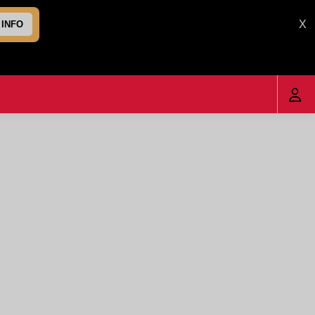
X
 INFO