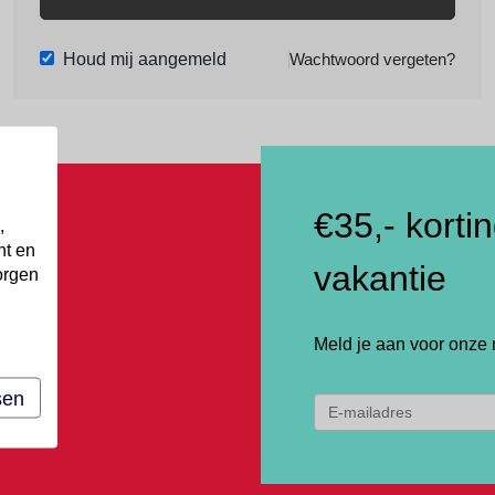
Houd mij aangemeld
Wachtwoord vergeten?
€35,- korti
,
nt en
vakantie
orgen
Meld je aan voor onze 
sen