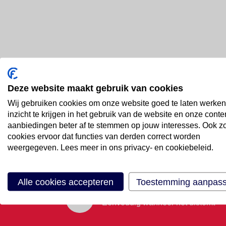
Deze website maakt gebruik van cookies
Bel ons
Wij gebruiken cookies om onze website goed te laten werken
088 66 55 999
inzicht te krijgen in het gebruik van de website en onze conte
aanbiedingen beter af te stemmen op jouw interesses. Ook z
cookies ervoor dat functies van derden correct worden
Mail ons
weergegeven. Lees meer in ons privacy- en cookiebeleid.
Stuur email
Alle cookies accepteren
Toestemming aanpas
Maak een afspraak
Eenvoudig wanneer het uitkomt