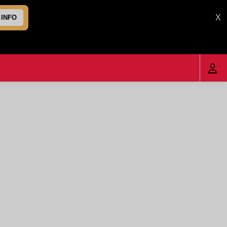
X
 INFO