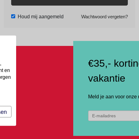
Houd mij aangemeld
Wachtwoord vergeten?
€35,- korti
,
nt en
vakantie
orgen
Meld je aan voor onze 
sen