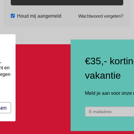
Houd mij aangemeld
Wachtwoord vergeten?
€35,- korti
,
nt en
vakantie
orgen
Meld je aan voor onze 
sen