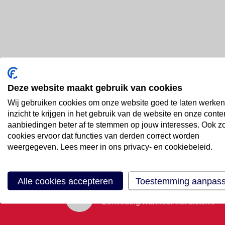
Deze website maakt gebruik van cookies
Bel ons
Wij gebruiken cookies om onze website goed te laten werken
088 66 55 999
inzicht te krijgen in het gebruik van de website en onze conte
aanbiedingen beter af te stemmen op jouw interesses. Ook z
cookies ervoor dat functies van derden correct worden
Mail ons
weergegeven. Lees meer in ons privacy- en cookiebeleid.
Stuur email
Alle cookies accepteren
Toestemming aanpas
Maak een afspraak
Eenvoudig wanneer het uitkomt