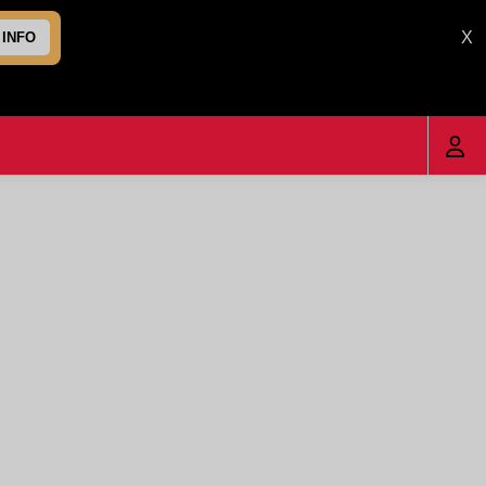
X
 INFO