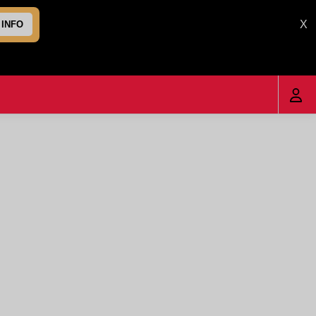
X
 INFO