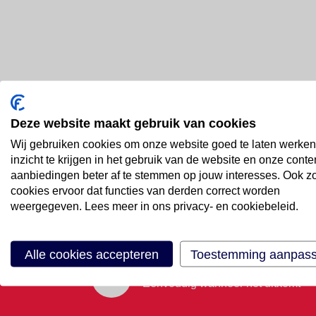
Deze website maakt gebruik van cookies
Bel ons
Wij gebruiken cookies om onze website goed te laten werken
088 66 55 999
inzicht te krijgen in het gebruik van de website en onze conte
aanbiedingen beter af te stemmen op jouw interesses. Ook z
cookies ervoor dat functies van derden correct worden
Mail ons
weergegeven. Lees meer in ons privacy- en cookiebeleid.
Stuur email
Alle cookies accepteren
Toestemming aanpas
Maak een afspraak
Eenvoudig wanneer het uitkomt