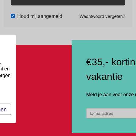
Houd mij aangemeld
Wachtwoord vergeten?
€35,- korti
,
nt en
vakantie
orgen
Meld je aan voor onze 
sen