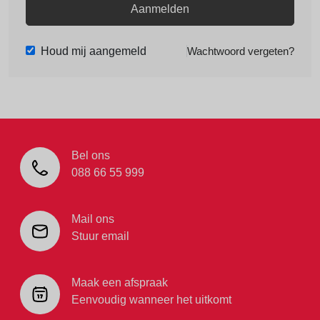
Aanmelden
Houd mij aangemeld
Wachtwoord vergeten?
Bel ons
088 66 55 999
Mail ons
Stuur email
Maak een afspraak
Eenvoudig wanneer het uitkomt