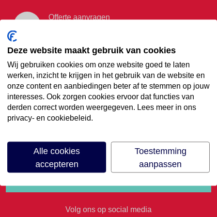
Offerte aanvragen
Vraag offerte aan
Deze website maakt gebruik van cookies
Wij gebruiken cookies om onze website goed te laten
€35,- korting op je
werken, inzicht te krijgen in het gebruik van de website en
onze content en aanbiedingen beter af te stemmen op jouw
volgende vakantie
interesses. Ook zorgen cookies ervoor dat functies van
derden correct worden weergegeven. Lees meer in ons
privacy- en cookiebeleid.
Meld je aan voor onze nieuwsbrief
Alle cookies
Toestemming
accepteren
aanpassen
Volg ons op social media