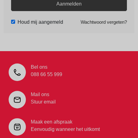
Aanmelden
Houd mij aangemeld
Wachtwoord vergeten?
Bel ons
088 66 55 999
Mail ons
Stuur email
Maak een afspraak
Eenvoudig wanneer het uitkomt