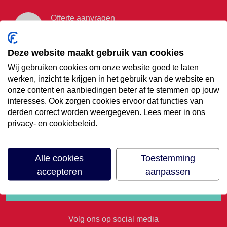
Offerte aanvragen
Vraag offerte aan
Deze website maakt gebruik van cookies
Wij gebruiken cookies om onze website goed te laten
€35,- korting op je
werken, inzicht te krijgen in het gebruik van de website en
onze content en aanbiedingen beter af te stemmen op jouw
volgende vakantie
interesses. Ook zorgen cookies ervoor dat functies van
derden correct worden weergegeven. Lees meer in ons
privacy- en cookiebeleid.
Meld je aan voor onze nieuwsbrief
Alle cookies
Toestemming
accepteren
aanpassen
Volg ons op social media