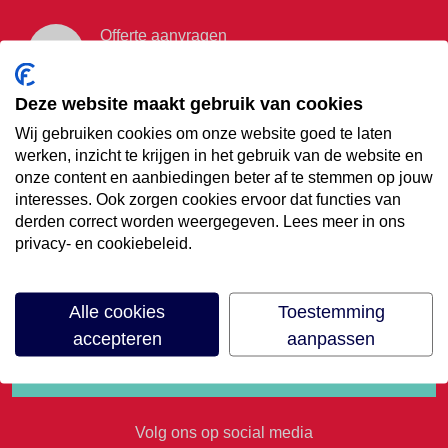
Offerte aanvragen
Vraag offerte aan
Deze website maakt gebruik van cookies
Wij gebruiken cookies om onze website goed te laten
€35,- korting op je
werken, inzicht te krijgen in het gebruik van de website en
onze content en aanbiedingen beter af te stemmen op jouw
volgende vakantie
interesses. Ook zorgen cookies ervoor dat functies van
derden correct worden weergegeven. Lees meer in ons
privacy- en cookiebeleid.
Meld je aan voor onze nieuwsbrief
Alle cookies
Toestemming
accepteren
aanpassen
Volg ons op social media