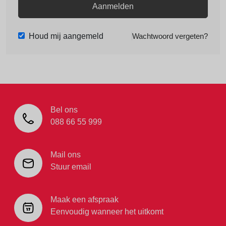
Aanmelden
Houd mij aangemeld
Wachtwoord vergeten?
Bel ons
088 66 55 999
Mail ons
Stuur email
Maak een afspraak
Eenvoudig wanneer het uitkomt