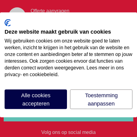
Offerte aanvragen
Vraag offerte aan
Deze website maakt gebruik van cookies
Wij gebruiken cookies om onze website goed te laten
€35,- korting op je
werken, inzicht te krijgen in het gebruik van de website en
onze content en aanbiedingen beter af te stemmen op jouw
volgende vakantie
interesses. Ook zorgen cookies ervoor dat functies van
derden correct worden weergegeven. Lees meer in ons
privacy- en cookiebeleid.
Meld je aan voor onze nieuwsbrief
Alle cookies
Toestemming
accepteren
aanpassen
Volg ons op social media