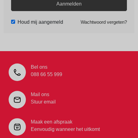
Aanmelden
Houd mij aangemeld
Wachtwoord vergeten?
Bel ons
088 66 55 999
Mail ons
Stuur email
Maak een afspraak
Eenvoudig wanneer het uitkomt