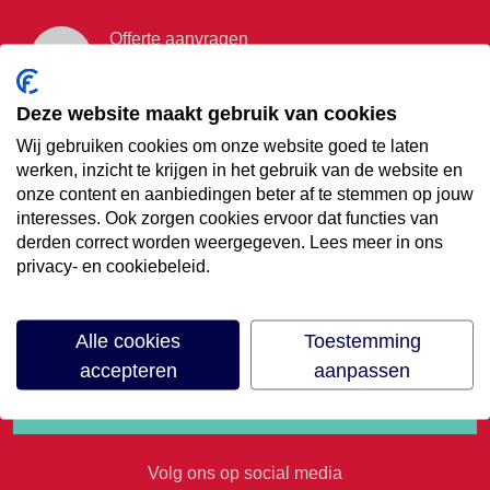
Offerte aanvragen
Vraag offerte aan
Deze website maakt gebruik van cookies
Wij gebruiken cookies om onze website goed te laten
€35,- korting op je
werken, inzicht te krijgen in het gebruik van de website en
onze content en aanbiedingen beter af te stemmen op jouw
volgende vakantie
interesses. Ook zorgen cookies ervoor dat functies van
derden correct worden weergegeven. Lees meer in ons
privacy- en cookiebeleid.
Meld je aan voor onze nieuwsbrief
Alle cookies
Toestemming
accepteren
aanpassen
Volg ons op social media