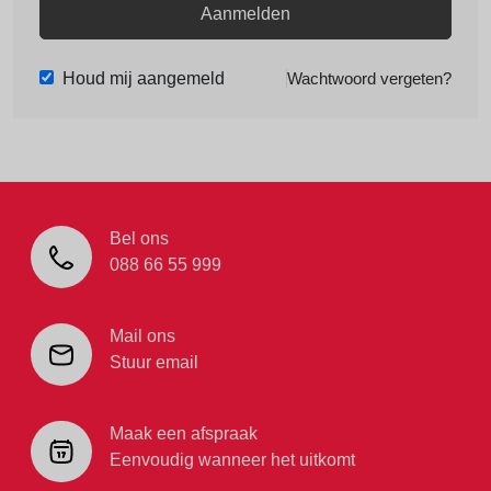
Aanmelden
Houd mij aangemeld
Wachtwoord vergeten?
Bel ons
088 66 55 999
Mail ons
Stuur email
Maak een afspraak
Eenvoudig wanneer het uitkomt