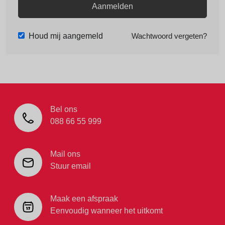
Aanmelden
Houd mij aangemeld
Wachtwoord vergeten?
Bel ons
088 66 55 999
Mail ons
Stuur email
Maak een afspraak
Eenvoudig wanneer het uitkomt