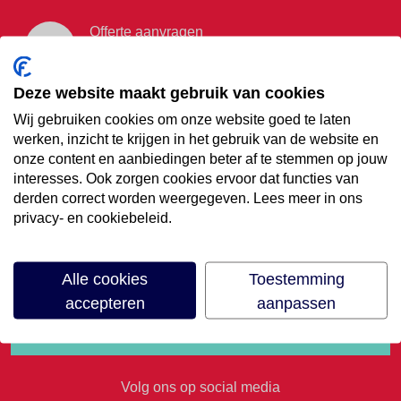
Offerte aanvragen
Vraag offerte aan
Deze website maakt gebruik van cookies
Wij gebruiken cookies om onze website goed te laten
€35,- korting op je
werken, inzicht te krijgen in het gebruik van de website en
onze content en aanbiedingen beter af te stemmen op jouw
volgende vakantie
interesses. Ook zorgen cookies ervoor dat functies van
derden correct worden weergegeven. Lees meer in ons
privacy- en cookiebeleid.
Meld je aan voor onze nieuwsbrief
Alle cookies
Toestemming
accepteren
aanpassen
Volg ons op social media