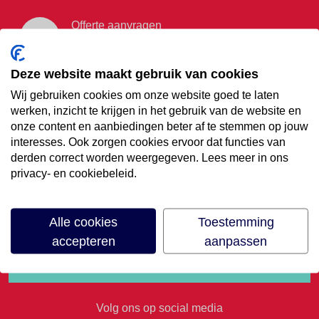
Offerte aanvragen
Vraag offerte aan
Deze website maakt gebruik van cookies
Wij gebruiken cookies om onze website goed te laten
€35,- korting op je
werken, inzicht te krijgen in het gebruik van de website en
onze content en aanbiedingen beter af te stemmen op jouw
volgende vakantie
interesses. Ook zorgen cookies ervoor dat functies van
derden correct worden weergegeven. Lees meer in ons
privacy- en cookiebeleid.
Meld je aan voor onze nieuwsbrief
Alle cookies
Toestemming
accepteren
aanpassen
Volg ons op social media