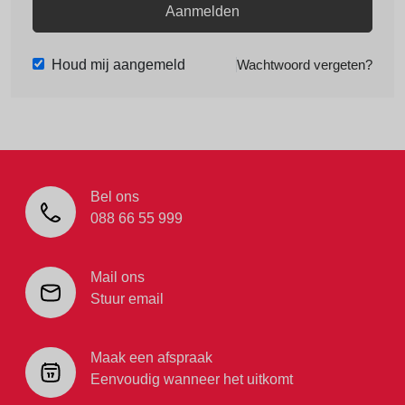
Aanmelden
Houd mij aangemeld
Wachtwoord vergeten?
Bel ons
088 66 55 999
Mail ons
Stuur email
Maak een afspraak
Eenvoudig wanneer het uitkomt