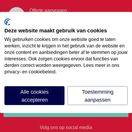
Offerte aanvragen
Vraag offerte aan
Deze website maakt gebruik van cookies
Wij gebruiken cookies om onze website goed te laten
€35,- korting op je
werken, inzicht te krijgen in het gebruik van de website en
onze content en aanbiedingen beter af te stemmen op jouw
volgende vakantie
interesses. Ook zorgen cookies ervoor dat functies van
derden correct worden weergegeven. Lees meer in ons
privacy- en cookiebeleid.
Meld je aan voor onze nieuwsbrief
Alle cookies
Toestemming
accepteren
aanpassen
Volg ons op social media