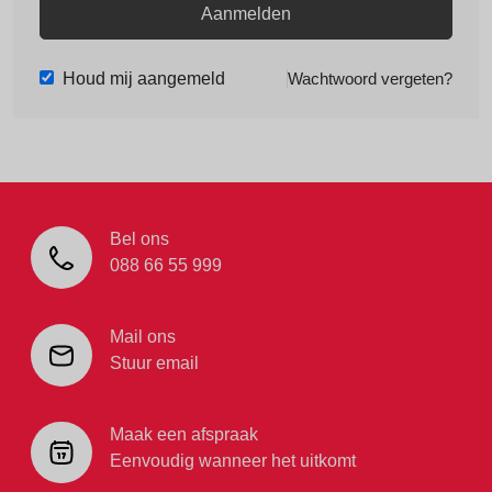
Aanmelden
Houd mij aangemeld
Wachtwoord vergeten?
Bel ons
088 66 55 999
Mail ons
Stuur email
Maak een afspraak
Eenvoudig wanneer het uitkomt