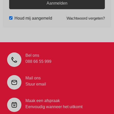
Aanmelden
Houd mij aangemeld
Wachtwoord vergeten?
Bel ons
088 66 55 999
Mail ons
Stuur email
Maak een afspraak
Eenvoudig wanneer het uitkomt