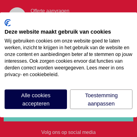
Offerte aanvragen
Vraag offerte aan
Deze website maakt gebruik van cookies
Wij gebruiken cookies om onze website goed te laten
€35,- korting op je
werken, inzicht te krijgen in het gebruik van de website en
onze content en aanbiedingen beter af te stemmen op jouw
volgende vakantie
interesses. Ook zorgen cookies ervoor dat functies van
derden correct worden weergegeven. Lees meer in ons
privacy- en cookiebeleid.
Meld je aan voor onze nieuwsbrief
Alle cookies
Toestemming
accepteren
aanpassen
Volg ons op social media