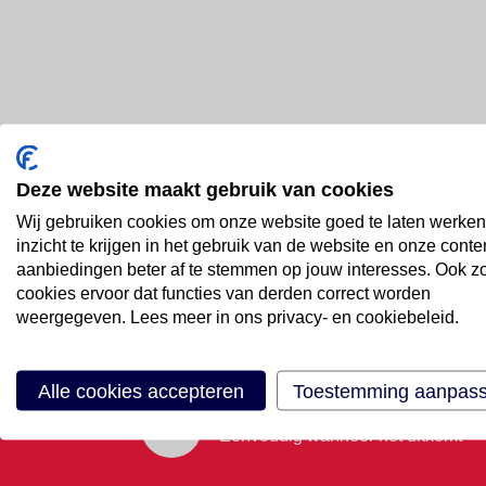
Deze website maakt gebruik van cookies
Bel ons
Wij gebruiken cookies om onze website goed te laten werken
088 66 55 999
inzicht te krijgen in het gebruik van de website en onze conte
aanbiedingen beter af te stemmen op jouw interesses. Ook z
cookies ervoor dat functies van derden correct worden
Mail ons
weergegeven. Lees meer in ons privacy- en cookiebeleid.
Stuur email
Alle cookies accepteren
Toestemming aanpas
Maak een afspraak
Eenvoudig wanneer het uitkomt