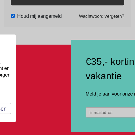
Houd mij aangemeld
Wachtwoord vergeten?
€35,- korti
,
nt en
vakantie
orgen
Meld je aan voor onze 
sen