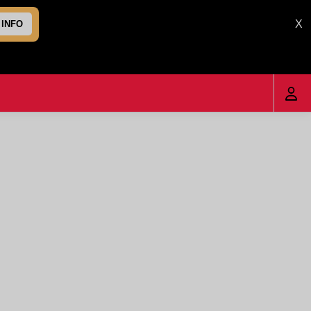
X
 INFO