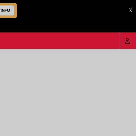
X
 INFO