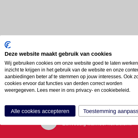
Deze website maakt gebruik van cookies
Bel ons
Wij gebruiken cookies om onze website goed te laten werken
088 66 55 999
inzicht te krijgen in het gebruik van de website en onze conte
aanbiedingen beter af te stemmen op jouw interesses. Ook z
cookies ervoor dat functies van derden correct worden
Mail ons
weergegeven. Lees meer in ons privacy- en cookiebeleid.
Stuur email
Alle cookies accepteren
Toestemming aanpas
Maak een afspraak
Eenvoudig wanneer het uitkomt