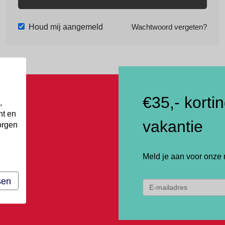
Houd mij aangemeld
Wachtwoord vergeten?
€35,- korti
,
nt en
vakantie
orgen
Meld je aan voor onze 
sen