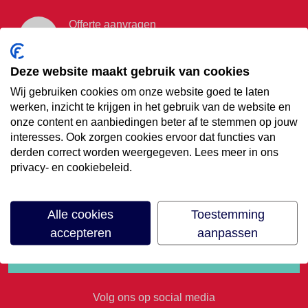
Offerte aanvragen
Vraag offerte aan
Deze website maakt gebruik van cookies
Wij gebruiken cookies om onze website goed te laten
€35,- korting op je
werken, inzicht te krijgen in het gebruik van de website en
onze content en aanbiedingen beter af te stemmen op jouw
volgende vakantie
interesses. Ook zorgen cookies ervoor dat functies van
derden correct worden weergegeven. Lees meer in ons
privacy- en cookiebeleid.
Meld je aan voor onze nieuwsbrief
Alle cookies
Toestemming
accepteren
aanpassen
Volg ons op social media