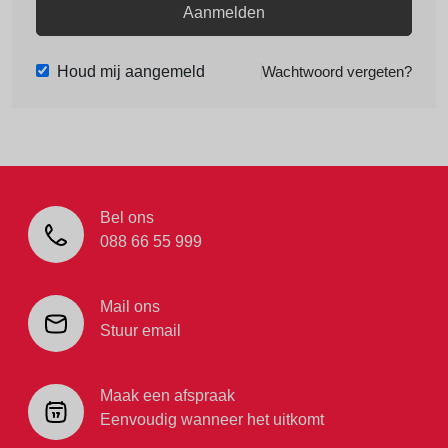
Aanmelden
Houd mij aangemeld
Wachtwoord vergeten?
Bel ons
088 66 55 999
Mail ons
Stuur email
Maak een afspraak
Eenvoudig wanneer het uitkomt