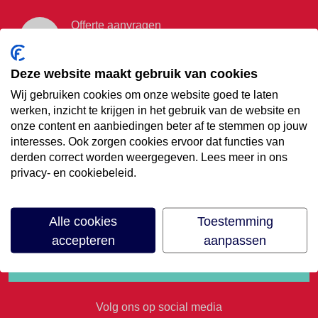
Offerte aanvragen
Vraag offerte aan
Deze website maakt gebruik van cookies
Wij gebruiken cookies om onze website goed te laten
€35,- korting op je
werken, inzicht te krijgen in het gebruik van de website en
onze content en aanbiedingen beter af te stemmen op jouw
volgende vakantie
interesses. Ook zorgen cookies ervoor dat functies van
derden correct worden weergegeven. Lees meer in ons
privacy- en cookiebeleid.
Meld je aan voor onze nieuwsbrief
Alle cookies
Toestemming
accepteren
aanpassen
Volg ons op social media