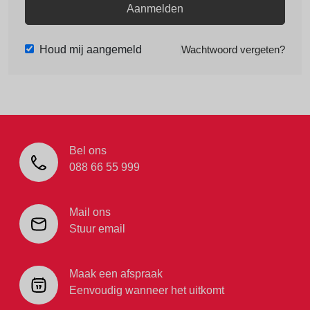
Aanmelden
Houd mij aangemeld
Wachtwoord vergeten?
Bel ons
088 66 55 999
Mail ons
Stuur email
Maak een afspraak
Eenvoudig wanneer het uitkomt