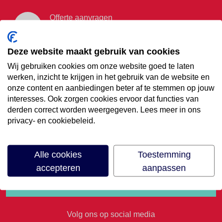
Offerte aanvragen
Vraag offerte aan
Deze website maakt gebruik van cookies
Wij gebruiken cookies om onze website goed te laten
€35,- korting op je
werken, inzicht te krijgen in het gebruik van de website en
onze content en aanbiedingen beter af te stemmen op jouw
volgende vakantie
interesses. Ook zorgen cookies ervoor dat functies van
derden correct worden weergegeven. Lees meer in ons
privacy- en cookiebeleid.
Meld je aan voor onze nieuwsbrief
Alle cookies
Toestemming
accepteren
aanpassen
Volg ons op social media