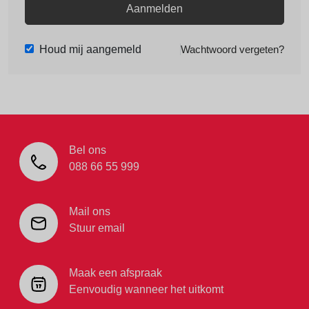
Aanmelden
Houd mij aangemeld
Wachtwoord vergeten?
Bel ons
088 66 55 999
Mail ons
Stuur email
Maak een afspraak
Eenvoudig wanneer het uitkomt