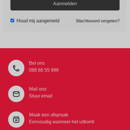
Aanmelden
Houd mij aangemeld
Wachtwoord vergeten?
Bel ons
088 66 55 999
Mail ons
Stuur email
Maak een afspraak
Eenvoudig wanneer het uitkomt