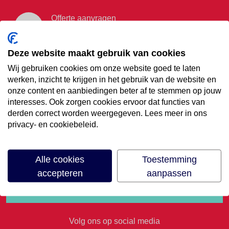
Offerte aanvragen
Vraag offerte aan
Deze website maakt gebruik van cookies
Wij gebruiken cookies om onze website goed te laten
€35,- korting op je
werken, inzicht te krijgen in het gebruik van de website en
onze content en aanbiedingen beter af te stemmen op jouw
volgende vakantie
interesses. Ook zorgen cookies ervoor dat functies van
derden correct worden weergegeven. Lees meer in ons
privacy- en cookiebeleid.
Meld je aan voor onze nieuwsbrief
Alle cookies
Toestemming
accepteren
aanpassen
Volg ons op social media