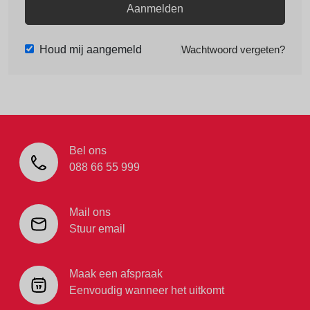
Aanmelden
Houd mij aangemeld
Wachtwoord vergeten?
Bel ons
088 66 55 999
Mail ons
Stuur email
Maak een afspraak
Eenvoudig wanneer het uitkomt