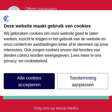
Offerte aanvragen
Vraag offerte aan
Deze website maakt gebruik van cookies
Wij gebruiken cookies om onze website goed te laten
€35,- korting op je
werken, inzicht te krijgen in het gebruik van de website en
onze content en aanbiedingen beter af te stemmen op jouw
volgende vakantie
interesses. Ook zorgen cookies ervoor dat functies van
derden correct worden weergegeven. Lees meer in ons
privacy- en cookiebeleid.
Meld je aan voor onze nieuwsbrief
Alle cookies
Toestemming
accepteren
aanpassen
Volg ons op social media