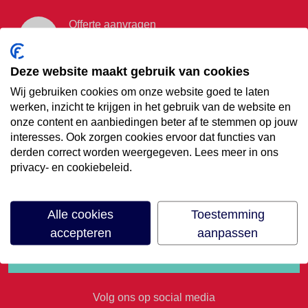
Offerte aanvragen
Vraag offerte aan
Deze website maakt gebruik van cookies
Wij gebruiken cookies om onze website goed te laten
€35,- korting op je
werken, inzicht te krijgen in het gebruik van de website en
onze content en aanbiedingen beter af te stemmen op jouw
volgende vakantie
interesses. Ook zorgen cookies ervoor dat functies van
derden correct worden weergegeven. Lees meer in ons
privacy- en cookiebeleid.
Meld je aan voor onze nieuwsbrief
Alle cookies
Toestemming
accepteren
aanpassen
Volg ons op social media