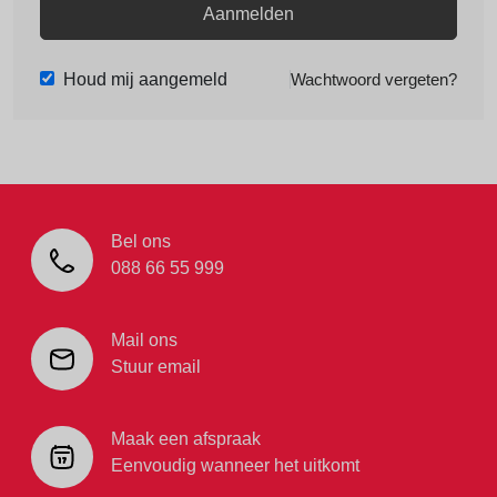
Aanmelden
Houd mij aangemeld
Wachtwoord vergeten?
Bel ons
088 66 55 999
Mail ons
Stuur email
Maak een afspraak
Eenvoudig wanneer het uitkomt